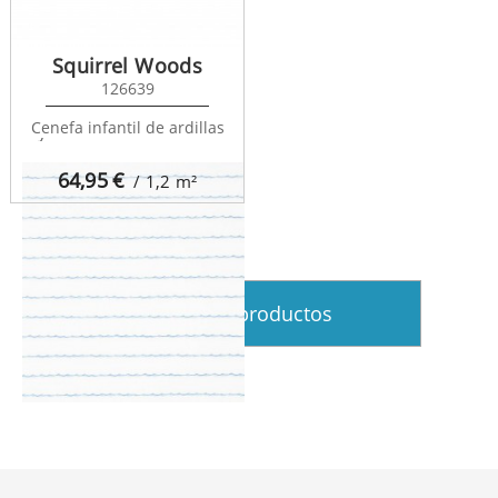
Squirrel Woods
126639
Cenefa infantil de ardillas
My Little World 29896700
64,95
€
/ 1,2
m²
Ver más productos
My Little World 29966502