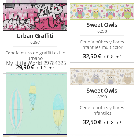
Sweet Owls
6298
Urban Graffiti
Cenefa búhos y flores
6297
infantiles multicolor
Cenefa muro de graffiti estilo
32,50
€
/ 0,8
m²
urbano
My Little World 29784325
29,90
€
/ 1,3
m²
Sweet Owls
6299
Cenefa búhos y flores
infantiles
32,50
€
/ 0,8
m²