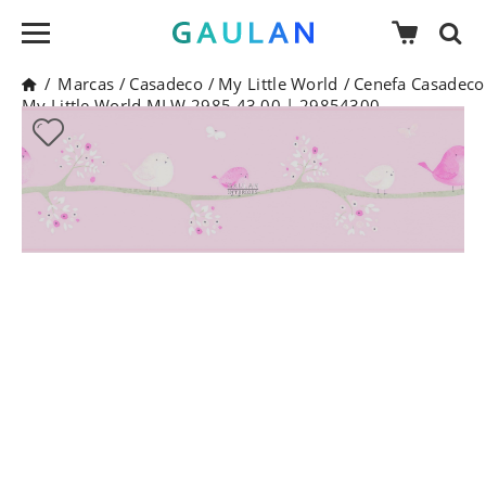
/
Marcas
/
Casadeco
/
My Little World
/
Cenefa Casadeco
My Little World MLW 2985 43 00 | 29854300