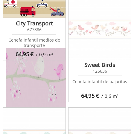
My Little World 29786210
City Transport
677386
Cenefa infantil medios de
transporte
64,95
€
/ 0,9
m²
Sweet Birds
126636
Cenefa infantil de pajaritos
64,95
€
/ 0,6
m²
My Little World 29854300