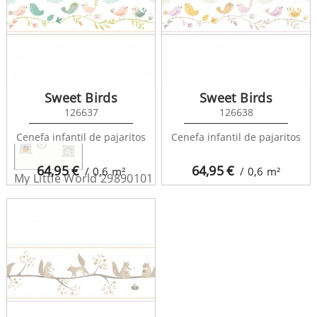
Sweet Birds
Sweet Birds
126637
126638
Cenefa infantil de pajaritos
Cenefa infantil de pajaritos
64,95
€
64,95
€
/ 0,6
m²
/ 0,6
m²
My Little World 29890101