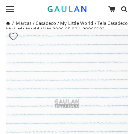
/
Marcas
/
Casadeco
/
My Little World
/
Tela Casadeco
My Little World MLW 2996 65 02 | 29966502