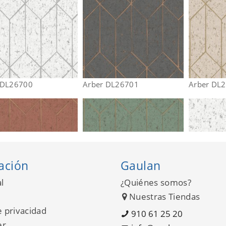
 DL26700
Arber DL26701
Arber DL
ación
Gaulan
l
¿Quiénes somos?
Nuestras Tiendas
e privacidad
910 61 25 20
er