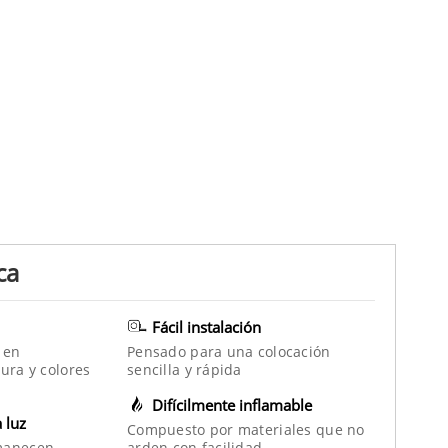
ca
Fácil instalación
 en
Pensado para una colocación
ura y colores
sencilla y rápida
Difícilmente inflamable
a luz
Compuesto por materiales que no
manecen
arden con facilidad