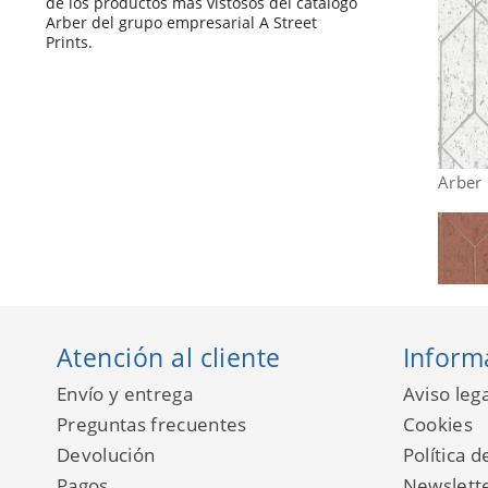
de los productos más vistosos del catálogo
Arber del grupo empresarial A Street
Prints.
Arber
Atención al cliente
Inform
Envío y entrega
Aviso lega
Preguntas frecuentes
Cookies
Devolución
Política d
Pagos
Newslett