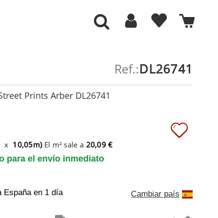
Ref.:
DL26741
Street Prints Arber DL26741
m x
10,05m)
El m² sale a
20,09 €
to para el envío inmediato
a España
en 1 día
Cambiar país