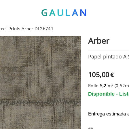
reet Prints Arber DL26741
Arber
Papel pintado A 
105,00
€
Rollo
5,2
m² (0,52
Disponible - Lis
Entrega estimada 