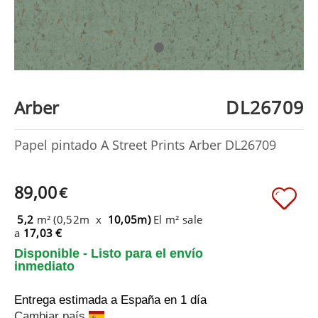
DL26709
Arber
Papel pintado A Street Prints Arber DL26709
89,00
€
5,2
m² (0,52m x
10,05m)
El m² sale
a
17,03 €
Disponible - Listo para el envío
inmediato
Entrega estimada a España
en 1 día
Cambiar país