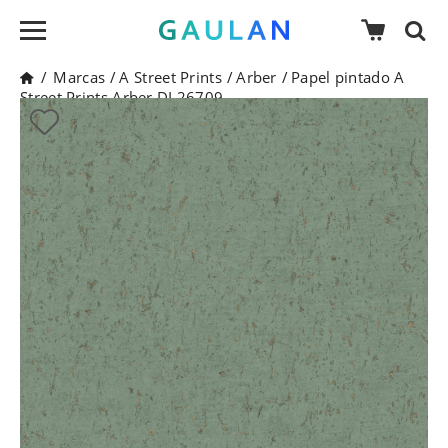
/
Marcas
/
A Street Prints
/
Arber
/
Papel pintado A
Street Prints Arber DL26709