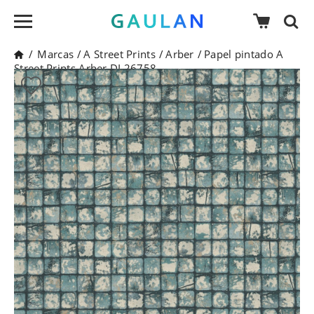
/
Marcas
/
A Street Prints
/
Arber
/
Papel pintado A
Street Prints Arber DL26758