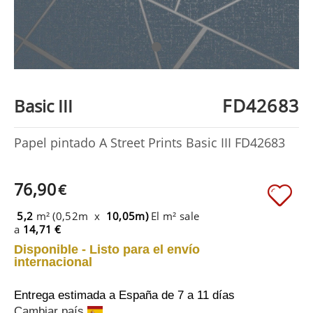
FD42683
Basic III
Papel pintado A Street Prints Basic III FD42683
76,90
€
5,2
m² (0,52m x
10,05m)
El m² sale
a
14,71 €
Disponible - Listo para el envío
internacional
Entrega estimada a España
de 7 a 11 días
Cambiar país