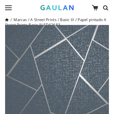
/
Marcas
/
A Street Prints
/
Basic III
/
Papel pintado A
Street Prints Basic III FD42683