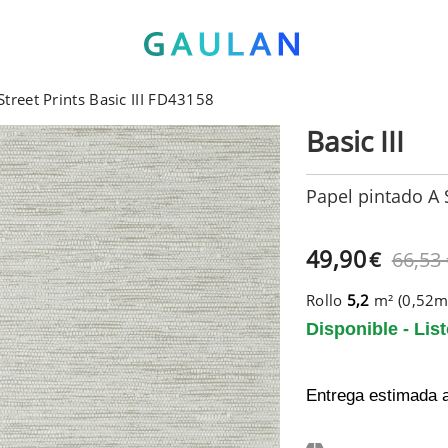
Street Prints Basic III FD43158
Basic III
Papel pintado A S
49,90
€
66,53
Rollo
5,2
m² (0,52
Disponible - Lis
Entrega estimada 