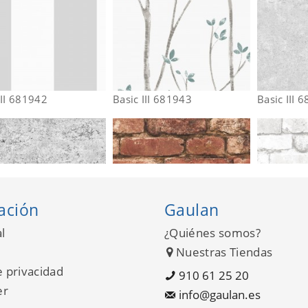
III 681942
Basic III 681943
Basic III 
ación
Gaulan
l
¿Quiénes somos?
Nuestras Tiendas
e privacidad
910 61 25 20
er
info@gaulan.es