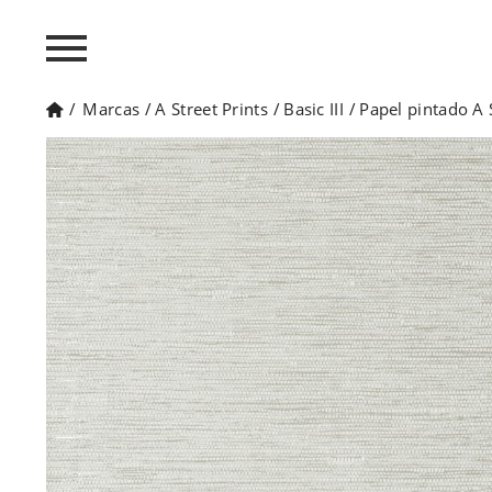
/
Marcas
/
A Street Prints
/
Basic III
/
Papel pintado A 