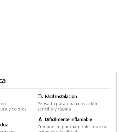
ca
Fácil instalación
 en
Pensado para una colocación
ura y colores
sencilla y rápida
Difícilmente inflamable
a luz
Compuesto por materiales que no
manecen
arden con facilidad