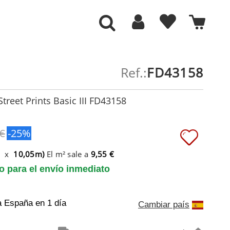
Ref.:
FD43158
treet Prints Basic III FD43158
 €
-25%
m x
10,05m)
El m² sale a
9,55 €
to para el envío inmediato
a España
en 1 día
Cambiar país