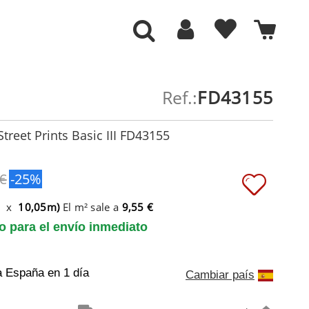
Ref.:
FD43155
treet Prints Basic III FD43155
 €
-25%
m x
10,05m)
El m² sale a
9,55 €
to para el envío inmediato
a España
en 1 día
Cambiar país