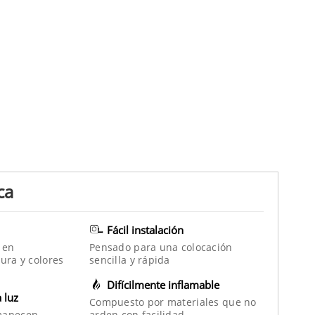
ca
Fácil instalación
 en
Pensado para una colocación
ura y colores
sencilla y rápida
Difícilmente inflamable
a luz
Compuesto por materiales que no
manecen
arden con facilidad