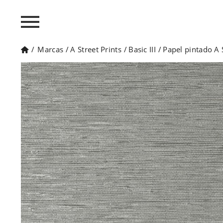
/
Marcas
/
A Street Prints
/
Basic III
/
Papel pintado A 