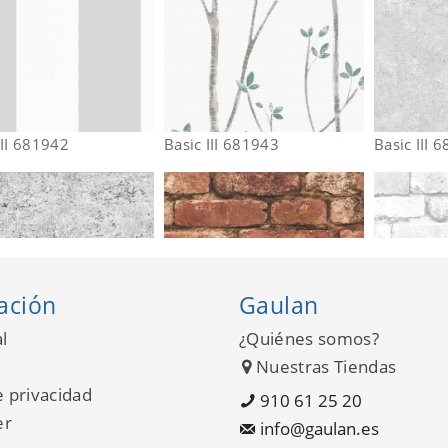
III 681942
Basic III 681943
Basic III 
ación
Gaulan
l
¿Quiénes somos?
Nuestras Tiendas
e privacidad
910 61 25 20
er
info@gaulan.es