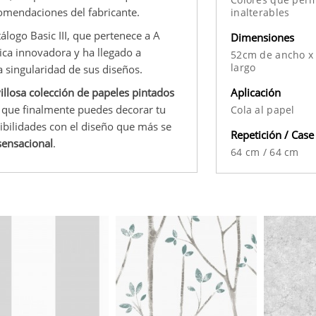
comendaciones del fabricante.
inalterables
logo Basic III, que pertenece a A
Dimensiones
nica innovadora y ha llegado a
52cm de ancho x
largo
a singularidad de sus diseños.
Aplicación
llosa colección de papeles pintados
la que finalmente puedes decorar tu
Cola al papel
sibilidades con el diseño que más se
Repetición / Case
sensacional
.
64 cm
/
64 cm