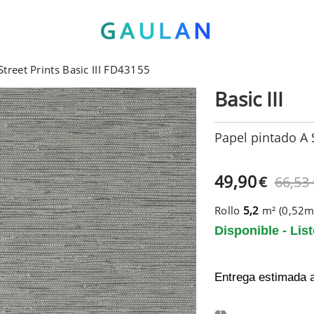
Street Prints Basic III FD43155
Basic III
Papel pintado A S
49,90
€
66,53
Rollo
5,2
m² (0,52
Disponible - Lis
Entrega estimada 