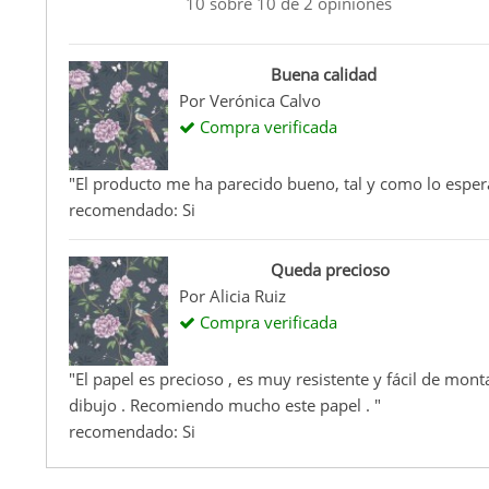
10
sobre
10
de
2
opiniones
Buena calidad
Por
Verónica Calvo
Compra verificada
"El producto me ha parecido bueno, tal y como lo esperab
recomendado: Si
Queda precioso
Por
Alicia Ruiz
Compra verificada
"El papel es precioso , es muy resistente y fácil de mont
dibujo . Recomiendo mucho este papel . "
recomendado: Si