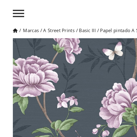
/
Marcas
/
A Street Prints
/
Basic III
/
Papel pintado A 