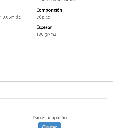
Composición
 10.05m de
Dúplex
Espesor
180 gr/m2
Danos tu opinión
Opinar
Opina