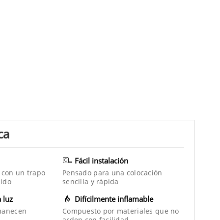
ca
Fácil instalación
 con un trapo
Pensado para una colocación
ido
sencilla y rápida
a luz
Difícilmente inflamable
manecen
Compuesto por materiales que no
arden con facilidad