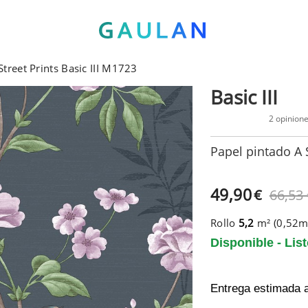
Street Prints Basic III M1723
Basic III
2 opinion
Papel pintado A S
49,90
€
66,53
Rollo
5,2
m² (0,52
Disponible - Lis
Entrega estimada 