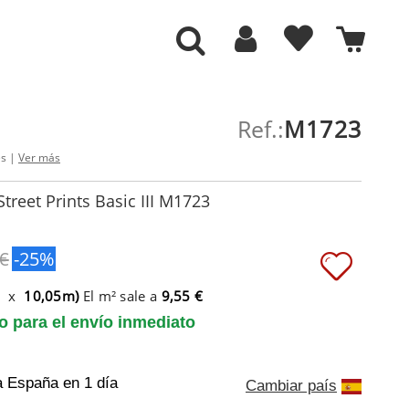
Ref.:
M1723
es |
Ver más
treet Prints Basic III M1723
 €
-25%
m x
10,05m)
El m² sale a
9,55 €
to para el envío inmediato
a España
en 1 día
Cambiar país