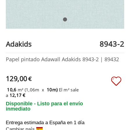
8943-2
Adakids
Papel pintado Adawall Adakids 8943-2 | 89432
129,00
€
10,6
m² (1,06m x
10m)
El m² sale
a
12,17 €
Disponible - Listo para el envío
inmediato
Entrega estimada a España
en 1 día
Cambiar país