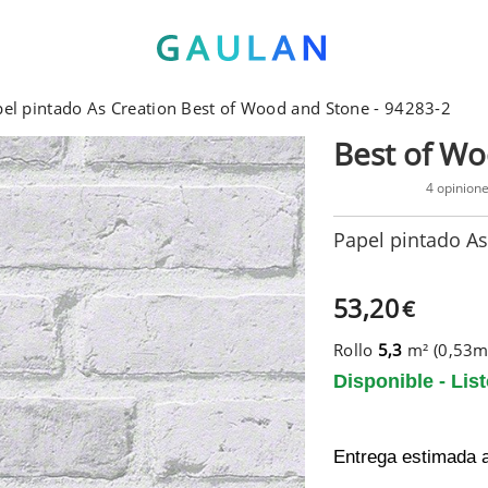
el pintado As Creation Best of Wood and Stone - 94283-2
Best of W
4 opinion
Papel pintado As
53,20
€
Rollo
5,3
m² (0,53
Disponible - Lis
Entrega estimada 