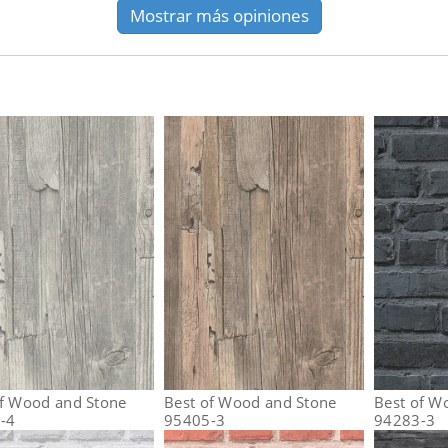
Mostrar más opiniones
of Wood and Stone
Best of Wood and Stone
Best of W
-4
95405-3
94283-3