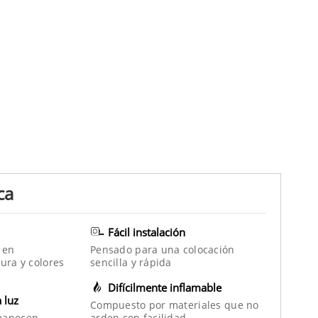
ca
Fácil instalación
 en
Pensado para una colocación
ura y colores
sencilla y rápida
Difícilmente inflamable
a luz
Compuesto por materiales que no
manecen
arden con facilidad