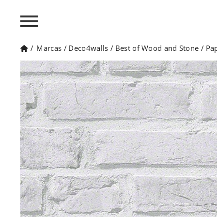
/
Marcas
/
Deco4walls
/
Best of Wood and Stone
/
Pap