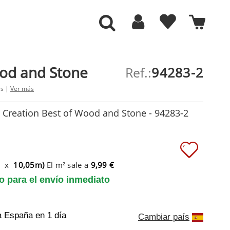
ood and Stone
Ref.:
94283-2
es |
Ver más
 Creation Best of Wood and Stone - 94283-2
m x
10,05m)
El m² sale a
9,99 €
to para el envío inmediato
a España
en 1 día
Cambiar país