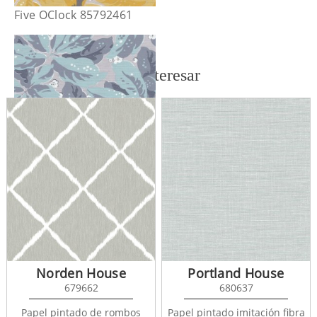
Five OClock 85792461
También te puede interesar
Five OClock 85796203
Norden House
Portland House
679662
680637
Papel pintado de rombos
Papel pintado imitación fibra