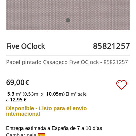
85821257
Five OClock
Papel pintado Casadeco Five OClock - 85821257
69,00
€
5,3
m² (0,53m x
10,05m)
El m² sale
a
12,95 €
Disponible - Listo para el envío
internacional
Entrega estimada a España
de 7 a 10 días
Cambiar país