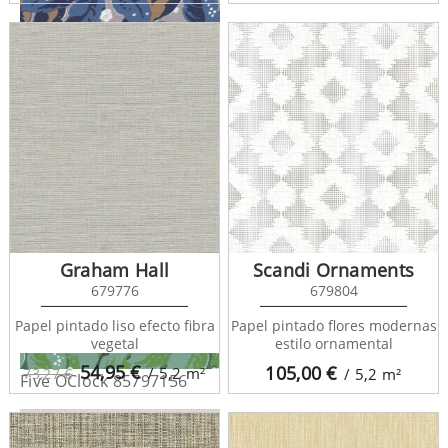
Five OClock 85796697
Graham Hall
Scandi Ornaments
679776
679804
Papel pintado liso efecto fibra
Papel pintado flores modernas
vegetal
estilo ornamental
54,95
€
105,00
€
/ 5,2
m²
73,27 €
/ 5,2
m²
Five OClock 85797156