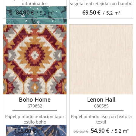
difuminados
vegetal entretejida con bambú
84,90
€
69,50
€
/ 5,2
m²
/ 5,2
m²
Five OClock 85796472
Boho Home
Lenon Hall
679832
680585
Papel pintado imitación tapiz
Papel pintado liso con textura
estilo boho
textil
54,90
€
105,00
€
/ 5,2
m²
/ 5,2
m²
68,63 €