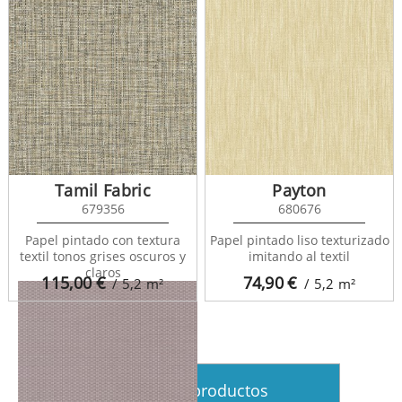
Tamil Fabric
Payton
679356
680676
Five OClock 85821141
Papel pintado con textura
Papel pintado liso texturizado
textil tonos grises oscuros y
imitando al textil
claros
115,00
€
74,90
€
/ 5,2
m²
/ 5,2
m²
Ver más productos