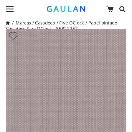
/
Marcas
/
Casadeco
/
Five OClock
/
Papel pintado
Casadeco Five OClock - 85821257