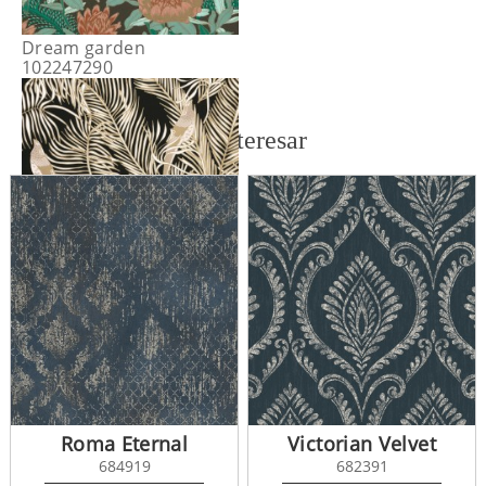
Dream garden
102247290
También te puede interesar
Dream garden
102251090
Roma Eternal
Victorian Velvet
684919
682391