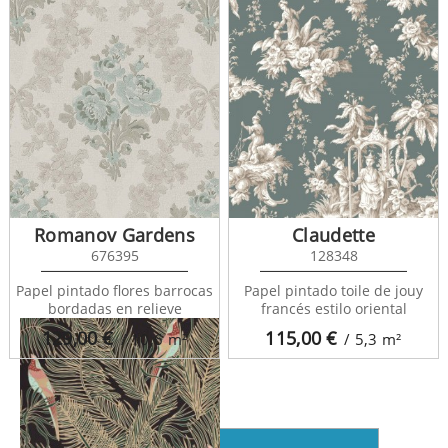
Romanov Gardens
Claudette
676395
128348
Dream garden
102257130
Papel pintado flores barrocas
Papel pintado toile de jouy
bordadas en relieve
francés estilo oriental
129,00
€
115,00
€
/ 10,6
m²
/ 5,3
m²