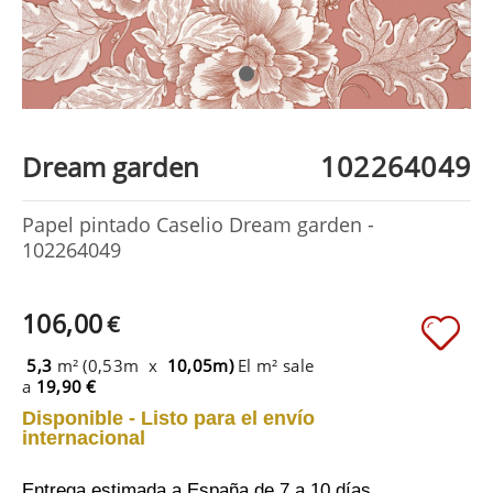
102264049
Dream garden
Papel pintado Caselio Dream garden -
102264049
106,00
€
5,3
m² (0,53m x
10,05m)
El m² sale
a
19,90 €
Disponible - Listo para el envío
internacional
Entrega estimada a España
de 7 a 10 días