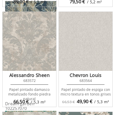
89,00
€
79,50
€
/ 5,2
m²
/ 5,2
m²
Dream garden
102256122
Alessandro Sheen
Chevron Louis
683572
683564
Papel pintado damasco
Papel pintado de espiga con
metalizado fondo piedra
micro textura en tonos grises
natural
49,90
€
66,50
€
/ 5,3
m²
/ 5,3
m²
66,53 €
Dream garden
102257070