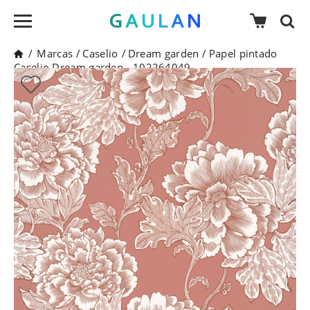
/
Marcas
/
Caselio
/
Dream garden
/
Papel pintado
Caselio Dream garden - 102264049