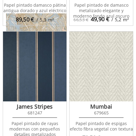
Papel pintado damasco pátina
Papel pintado de damasco
antigua dorado y azul eléctrico
metalizado elegante y
moderno fondo azul oscuro
49,90
€
89,50
€
/ 5,2
m²
/ 5,3
m²
66,53 €
Dream garden
102256070
James Stripes
Mumbai
681247
679665
Papel pintado de rayas
Papel pintado de espigas
modernas con pequeños
efecto fibra vegetal con textura
detalles metalizados