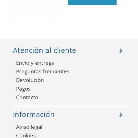
Kids Home 5 90-039
Atención al cliente
Envío y entrega
Preguntas frecuentes
Devolución
Pagos
Contacto
Información
Kids Home 5 DF72499
Aviso legal
Cookies