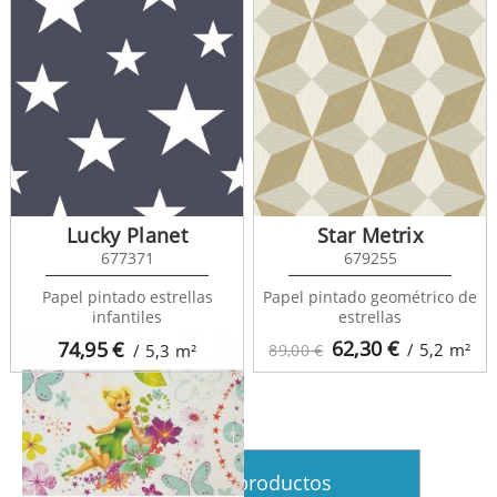
Lucky Planet
Star Metrix
Kids Home 5 70-033
677371
679255
Papel pintado estrellas
Papel pintado geométrico de
infantiles
estrellas
62,30
€
74,95
€
/ 5,2
m²
/ 5,3
m²
89,00 €
Ver más productos