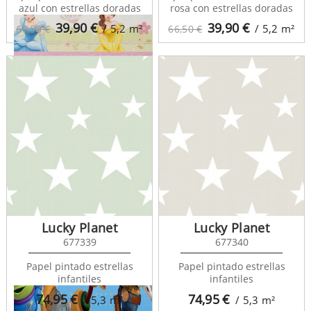
azul con estrellas doradas
rosa con estrellas doradas
39,90
€
39,90
€
/ 5,2
m²
/ 5,2
m²
66,50 €
66,50 €
Kids Home 5 DF42213
Lucky Planet
Lucky Planet
677339
677340
Papel pintado estrellas
Papel pintado estrellas
infantiles
infantiles
74,95
€
74,95
€
/ 5,3
m²
/ 5,3
m²