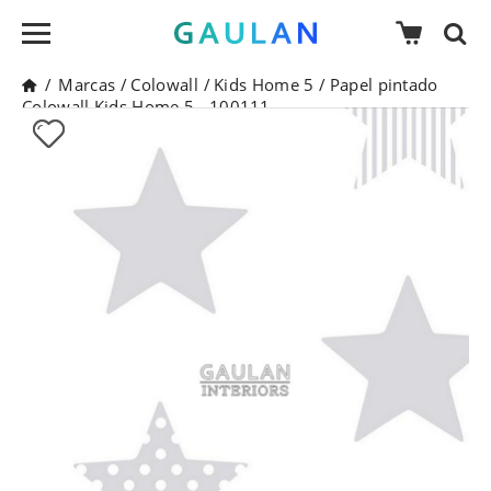
/
Marcas
/
Colowall
/
Kids Home 5
/
Papel pintado
Colowall Kids Home 5 - 100111