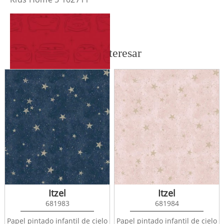
También te puede interesar
Kids Home 5 DF31999
Itzel
Itzel
681983
681984
Papel pintado infantil de cielo
Papel pintado infantil de cielo