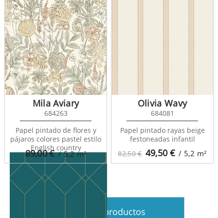
Mila Aviary
Olivia Wavy
684263
684081
Art Deco 139223
Papel pintado de flores y
Papel pintado rayas beige
pájaros colores pastel estilo
festoneadas infantil
English country
49,50
€
89,00
€
/ 5,2
m²
/ 5,2
m²
82,50 €
Ver más productos