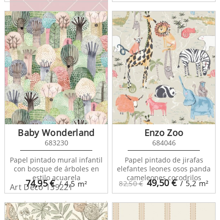
Art Deco 139220
Baby Wonderland
Enzo Zoo
683230
684046
Papel pintado mural infantil
Papel pintado de jirafas
con bosque de árboles en
elefantes leones osos panda
estilo acuarela
cameleones cocodrilos
49,50
€
74,95
€
/ 5,2
m²
/ 4,5
m²
82,50 €
Art Deco 139221