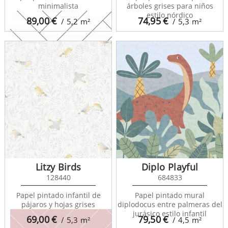
minimalista
árboles grises para niños
estilo nórdico
89,00
€
74,95
€
/ 5,2
m²
/ 5,3
m²
Art Deco 139219
Litzy Birds
Diplo Playful
128440
684833
Papel pintado infantil de
Papel pintado mural
pájaros y hojas grises
diplodocus entre palmeras del
jurásico estilo infantil
69,00
€
79,50
€
/ 5,3
m²
/ 4,5
m²