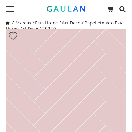
/
Marcas
/
Esta Home
/
Art Deco
/
Papel pintado Esta
Home Art Deco 139220