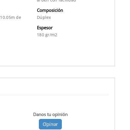
Composición
 10.05m de
Dúplex
Espesor
180 gr/m2
Danos tu opinión
Opinar
Opina