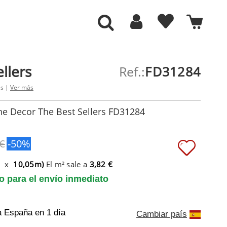
llers
Ref.:
FD31284
es |
Ver más
ne Decor The Best Sellers FD31284
 €
-50%
m x
10,05m)
El m² sale a
3,82 €
to para el envío inmediato
a España
en 1 día
Cambiar país