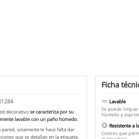
Ficha técni
31284
Lavable
Se puede limpiar
red decorativo
se caracteriza por su
húmedo y exprim
ilmente lavable con un paño húmedo
.
Resistente a l
a pared, solamente te hace falta dar
Colores que per
cciones que se detallan en la etiqueta.
inalterables