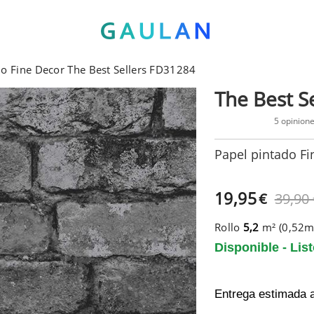
do Fine Decor The Best Sellers FD31284
The Best Se
5 opinion
Papel pintado Fi
19,95
€
39,90
Rollo
5,2
m² (0,52
Disponible - Lis
Entrega estimada 