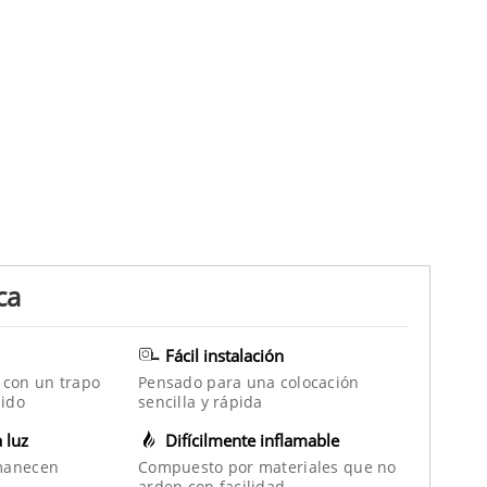
ca
Fácil instalación
 con un trapo
Pensado para una colocación
ido
sencilla y rápida
a luz
Difícilmente inflamable
manecen
Compuesto por materiales que no
arden con facilidad