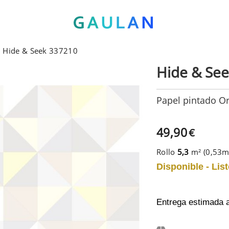
n Hide & Seek 337210
Hide & Se
Papel pintado Or
49,90
€
Rollo
5,3
m² (0,53
Disponible - List
Entrega estimada 