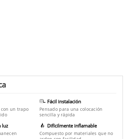
ca
Fácil instalación
 con un trapo
Pensado para una colocación
ido
sencilla y rápida
a luz
Difícilmente inflamable
manecen
Compuesto por materiales que no
arden con facilidad