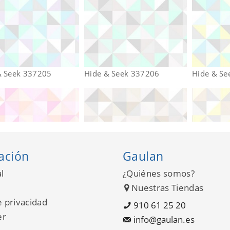
& Seek 337205
Hide & Seek 337206
Hide & Se
ación
Gaulan
l
¿Quiénes somos?
Nuestras Tiendas
e privacidad
910 61 25 20
er
info@gaulan.es