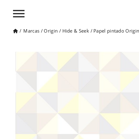
/
Marcas
/
Origin
/
Hide & Seek
/
Papel pintado Origi