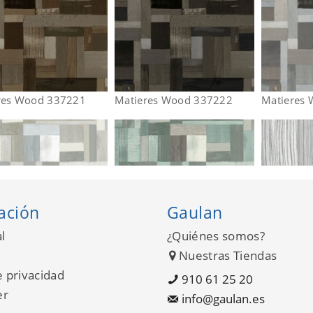
res Wood 337221
Matieres Wood 337222
Matieres
ación
Gaulan
l
¿Quiénes somos?
Nuestras Tiendas
e privacidad
910 61 25 20
er
info@gaulan.es