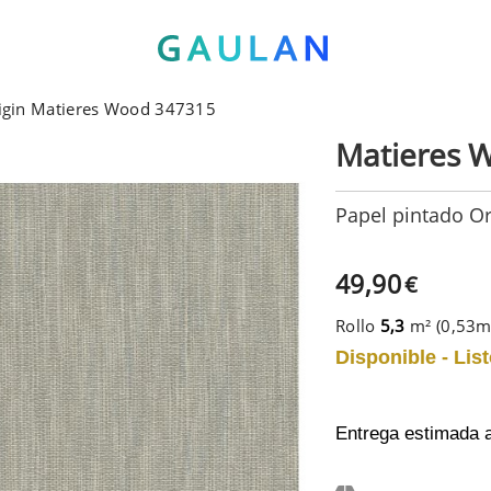
rigin Matieres Wood 347315
Matieres 
Papel pintado O
49,90
€
Rollo
5,3
m² (0,53
Disponible - List
Entrega estimada 