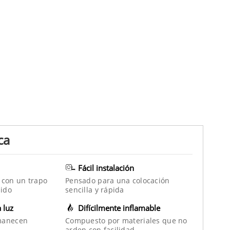
ca
Fácil instalación
 con un trapo
Pensado para una colocación
ido
sencilla y rápida
a luz
Difícilmente inflamable
manecen
Compuesto por materiales que no
arden con facilidad