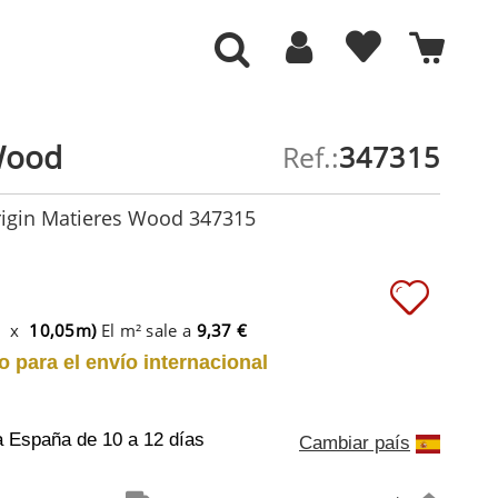
Wood
Ref.:
347315
rigin Matieres Wood 347315
m x
10,05m)
El m² sale a
9,37 €
o para el envío internacional
a España
de 10 a 12 días
Cambiar país