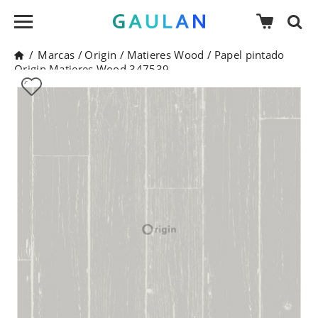
/
Marcas
/
Origin
/
Matieres Wood
/
Papel pintado
Origin Matieres Wood 347539