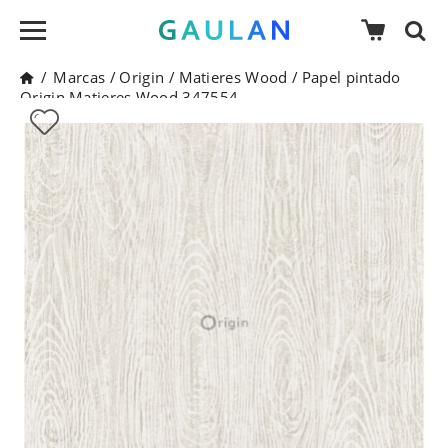
/
Marcas
/
Origin
/
Matieres Wood
/
Papel pintado
Origin Matieres Wood 347554