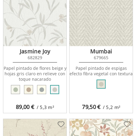
Jasmine Joy
Mumbai
682829
679665
Papel pintado de flores beige y
Papel pintado de espigas
hojas gris claro en relieve con
efecto fibra vegetal con textura
toque nacarado
89,00
€
79,50
€
/ 5,3
m²
/ 5,2
m²