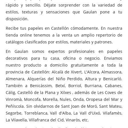
rápido y sencillo. Déjate sorprender con la variedad de
estilos, texturas y sensaciones que Gaulan pone a tu
disposición.
Recibe tus papeles en Castellón cómodamente. En nuestra
tienda online tenemos a la venta un amplio repertorio de
catálogos clasificados por estilos, materiales y patrones.
En Gaulan somos expertos profesionales en papeles
decorativos para tu casa, oficina o negocio. Enviamos
nuestro producto a domicilio gratuitamente a toda la
provincia de Castellón: Alcalà de Xivert, L'Alcora, Almassora,
Almenara, Alquerías del Niño Perdido, Altura y Benicarló.
También a Benicàssim, Betxí, Borriol, Burriana, Cabanes,
Càlig, Castelló de la Plana y Xilxes , además de Les Coves de
Vinromà, Moncofa, Morella, Nules, Onda, Oropesa del Mar y
Peñíscola. Sin olvidarnos de Sant Joan de Moró, Sant Mateu,
Segorbe, Torreblanca, Vall d'Alba, La Vall d'Uixó, Vilafamés,
La Vilavella, Villafranca del Cid, Vinaròs, etc.