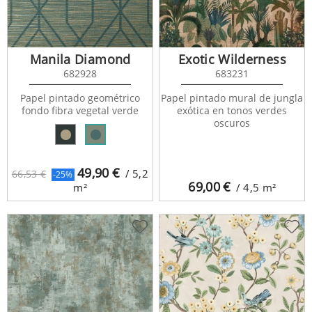
Manila Diamond
Exotic Wilderness
682928
683231
Papel pintado geométrico
Papel pintado mural de jungla
fondo fibra vegetal verde
exótica en tonos verdes
oscuros
49,90
€
/ 5,2
66,53 €
-25%
69,00
€
m²
/ 4,5
m²