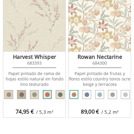
Harvest Whisper
Rowan Nectarine
683393
684300
Papel pintado de rama de
Papel pintado de frutas y
hojas estilo natural en fondo
flores estilo country tonos ocre
lino texturado
beige y terracota
74,95
€
89,00
€
/ 5,3
m²
/ 5,2
m²