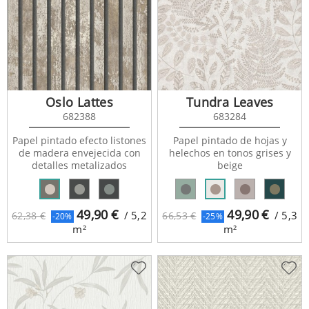
Oslo Lattes
Tundra Leaves
682388
683284
Papel pintado efecto listones
Papel pintado de hojas y
de madera envejecida con
helechos en tonos grises y
detalles metalizados
beige
49,90
€
49,90
€
/ 5,2
/ 5,3
62,38 €
66,53 €
-20%
-25%
m²
m²