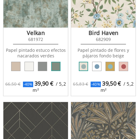
Velkan
Bird Haven
681972
682909
Papel pintado estuco efectos
Papel pintado de flores y
nacarados verdes
pájaros fondo beige
39,90
€
39,50
€
/ 5,2
/ 5,2
66,50 €
65,83 €
-40%
-40%
m²
m²