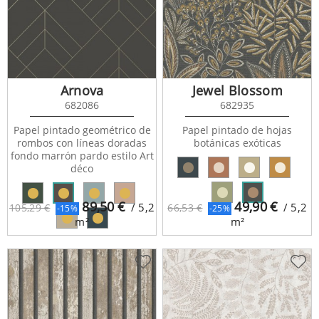
Arnova
Jewel Blossom
682086
682935
Papel pintado geométrico de
Papel pintado de hojas
rombos con líneas doradas
botánicas exóticas
fondo marrón pardo estilo Art
déco
89,50
€
49,90
€
/ 5,2
/ 5,2
105,29 €
66,53 €
-15%
-25%
m²
m²