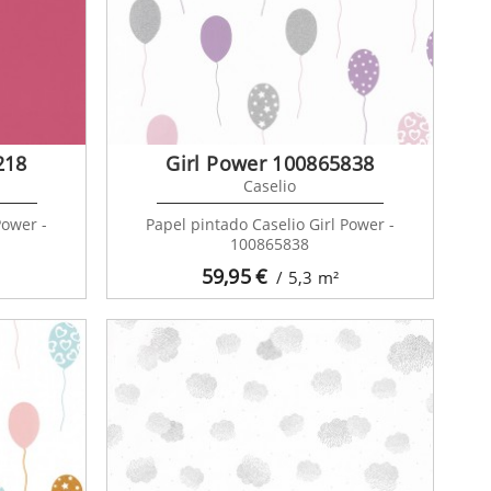
218
Girl Power 100865838
Caselio
Power -
Papel pintado Caselio Girl Power -
100865838
59,95
€
/ 5,3
m²