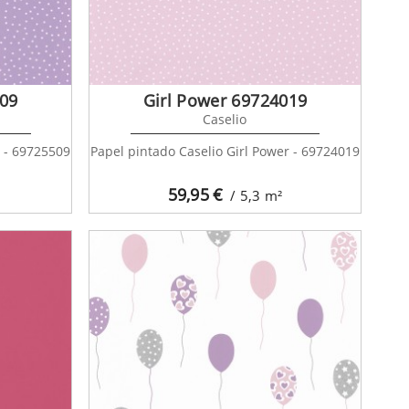
509
Girl Power 69724019
Caselio
r - 69725509
Papel pintado Caselio Girl Power - 69724019
59,95
€
/ 5,3
m²