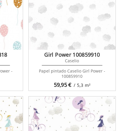
818
Girl Power 100859910
Caselio
Power -
Papel pintado Caselio Girl Power -
100859910
59,95
€
/ 5,3
m²