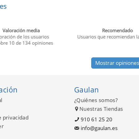
es
Valoración media
Recomendado
oración de los usuarios
Usuarios que recomiendan l
obre
10
de
134
opiniones
Mostrar opinione
ación
Gaulan
l
¿Quiénes somos?
Nuestras Tiendas
e privacidad
910 61 25 20
er
info@gaulan.es