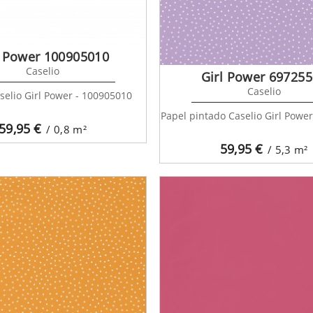
l Power 100905010
Caselio
Girl Power 69725
Caselio
selio Girl Power - 100905010
Papel pintado Caselio Girl Powe
59,95
€
/ 0,8
m²
59,95
€
/ 5,3
m²