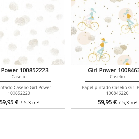
l Power 100852223
Girl Power 100846
Caselio
Caselio
intado Caselio Girl Power -
Papel pintado Caselio Girl 
100852223
100846226
59,95
€
59,95
€
/ 5,3
m²
/ 5,3
m²