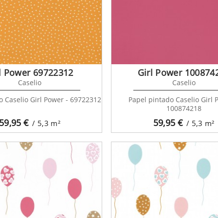
l Power 69722312
Girl Power 100874
Caselio
Caselio
o Caselio Girl Power - 69722312
Papel pintado Caselio Girl 
100874218
59,95
€
59,95
€
/ 5,3
m²
/ 5,3
m²