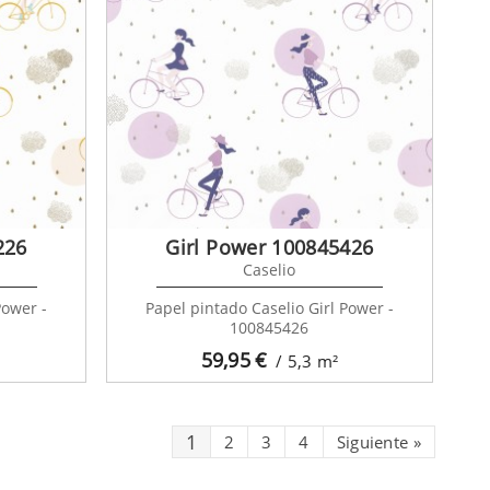
226
Girl Power 100845426
Caselio
Power -
Papel pintado Caselio Girl Power -
100845426
59,95
€
/ 5,3
m²
1
2
3
4
Siguiente
»