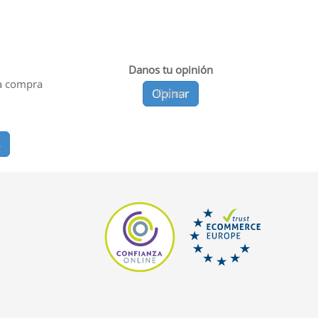
Danos tu opinión
a compra
Opinar
Opina
s