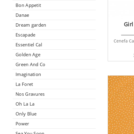
Bon Appetit
Danae
Gir
Dream garden
Escapade
Cenefa Ca
Essentiel Cal
Golden Age
Green And Co
Imagination
La Foret
Nos Gravures
Oh La La
Only Blue
Power
Sea You Soon