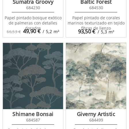
Sumatra Groovy
Baltic Forest
684230
684530
Papel pintado bosque exótico
Papel pintado de corales
de palmeras con detalles
marinos texturizado en tejido
dorados
fibras de lienzo
49,90
€
93,50
€
/ 5,2
m²
66,53 €
/ 5,3
m²
Shimane Bonsai
Giverny Artistic
684587
684499