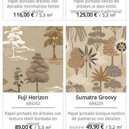
Papel pintado árboles zen
Papel pintado lienzo de
dorados minimalista fondo
árboles al óleo estilo
azul noche
impresionismo tradicional
116,00
€
129,00
€
/ 5,3
m²
/ 5,3
m²
Fuji Horizon
Sumatra Groovy
684262
684229
Papel pintado de árboles con
Papel pintado bosque exótico
textura textil bordada en
de palmeras con detalles
relieve
dorados
49,90
€
89,00
€
/ 5,2
m²
/ 5,3
m²
66,53 €