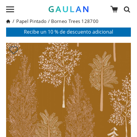
/
Papel Pintado
/
Borneo Trees 128700
* Válido para pedidos superiores a 120€
Pon en tu cesta el código:
AGOSTO2026
Recibe un 10 % de descuento adicional