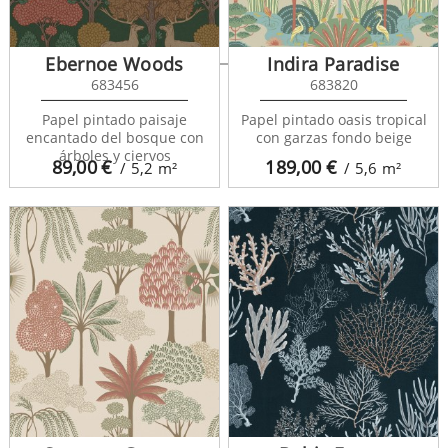
Borneo Trees 128703
Ebernoe Woods
Indira Paradise
683456
683820
Papel pintado paisaje
Papel pintado oasis tropical
encantado del bosque con
con garzas fondo beige
árboles y ciervos
89,00
€
189,00
€
/ 5,2
m²
/ 5,6
m²