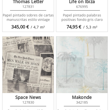
Thomas Letter
Life on Ibiza
127831
676995
Papel pintado sobres de cartas
Papel pintado palabras
manuscritas estilo vintage
positivas fondo gris claro
345,00
€
74,95
€
/ 4,7
m²
/ 5,3
m²
Space News
Makonde
127830
342185