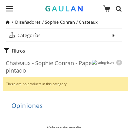
/
Diseñadores
/
Sophie Conran
/
Chateaux
Categorías
Filtros
Chateaux - Sophie Conran - Papel
pintado
There are no products in this category
Opiniones