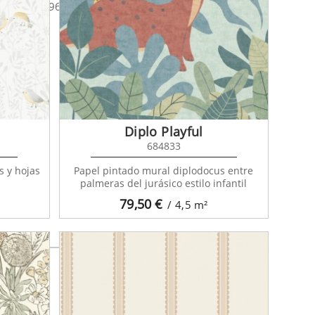
 World 29896700
Diplo Playful
684833
s y hojas
Papel pintado mural diplodocus entre
palmeras del jurásico estilo infantil
79,50
€
/ 4,5
m²