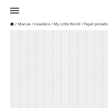
/
Marcas
/
Casadeco
/
My Little World
/
Papel pintad