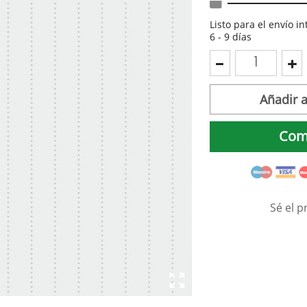
Listo para el envío i
6 - 9 días
Añadir a
Com
Sé el p