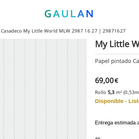
o Casadeco My Little World MLW 2987 16 27 | 29871627
My Little 
Papel pintado C
69,00
€
Rollo
5,3
m² (0,53
Disponible - List
Entrega estimada 