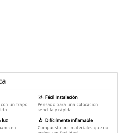
ca
Fácil instalación
 con un trapo
Pensado para una colocación
ido
sencilla y rápida
a luz
Difícilmente inflamable
manecen
Compuesto por materiales que no
arden con facilidad