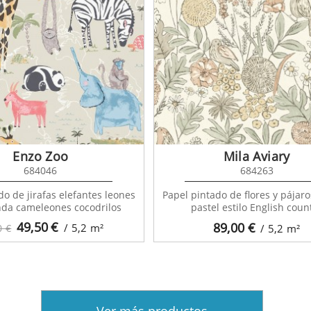
Enzo Zoo
Mila Aviary
684046
684263
do de jirafas elefantes leones
Papel pintado de flores y pájaro
nda cameleones cocodrilos
pastel estilo English coun
49,50
€
89,00
€
/ 5,2
m²
0 €
/ 5,2
m²
Ver más productos