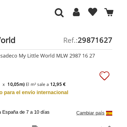
World
Ref.:
29871627
asadeco My Little World MLW 2987 16 27
m x
10,05m)
El m² sale a
12,95 €
o para el envío internacional
a España
de 7 a 10 días
Cambiar país