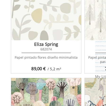
My Li
Eliza Spring
682074
Papel pintado flores diseño minimalista
Papel pint
par
89,00
€
/ 5,2
m²
My Li