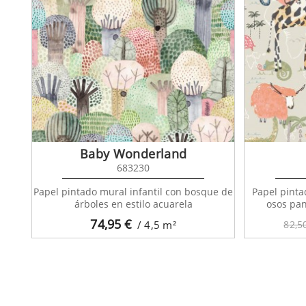
Baby Wonderland
683230
Papel pintado mural infantil con bosque de
Papel pinta
árboles en estilo acuarela
osos pa
74,95
€
/ 4,5
m²
82,5