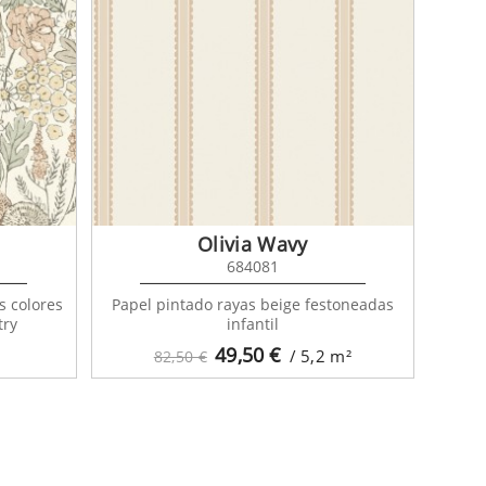
Olivia Wavy
684081
s colores
Papel pintado rayas beige festoneadas
try
infantil
49,50
€
/ 5,2
m²
82,50 €