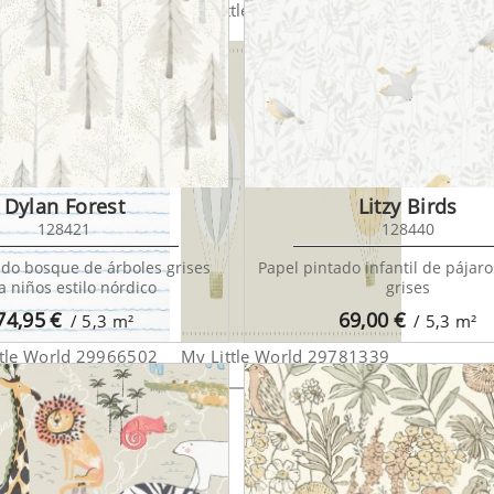
ttle World 29854300
My Little World 29890101
My Little
Dylan Forest
Litzy Birds
128421
128440
ado bosque de árboles grises
Papel pintado infantil de pájaro
a niños estilo nórdico
grises
74,95
€
69,00
€
/ 5,3
m²
/ 5,3
m²
ttle World 29966502
My Little World 29781339