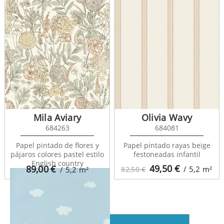
Mila Aviary
Olivia Wavy
684263
684081
Rose And Nino 29755132
Papel pintado de flores y
Papel pintado rayas beige
pájaros colores pastel estilo
festoneadas infantil
English country
49,50
€
89,00
€
/ 5,2
m²
/ 5,2
m²
82,50 €