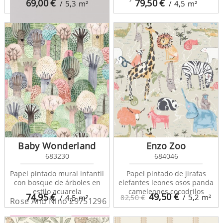
69,00
€
79,50
€
/ 5,3
m²
/ 4,5
m²
Rose And Nino 29699203
Baby Wonderland
Enzo Zoo
683230
684046
Papel pintado mural infantil
Papel pintado de jirafas
con bosque de árboles en
elefantes leones osos panda
estilo acuarela
cameleones cocodrilos
49,50
€
74,95
€
/ 5,2
m²
/ 4,5
m²
82,50 €
Rose And Nino 29751296