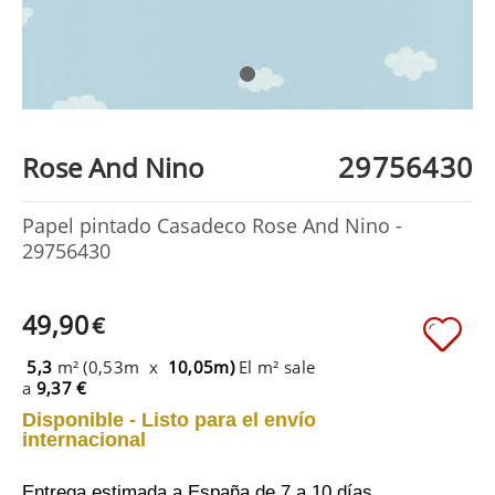
29756430
Rose And Nino
Papel pintado Casadeco Rose And Nino -
29756430
49,90
€
5,3
m² (0,53m x
10,05m)
El m² sale
a
9,37 €
Disponible - Listo para el envío
internacional
Entrega estimada a España
de 7 a 10 días