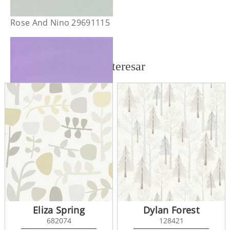
Rose And Nino 29691115
También te puede interesar
Rose And Nino 29695217
Eliza Spring
Dylan Forest
682074
128421