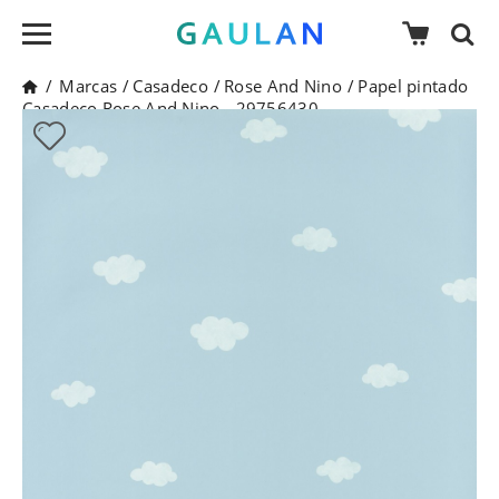
/
Marcas
/
Casadeco
/
Rose And Nino
/
Papel pintado
Casadeco Rose And Nino - 29756430