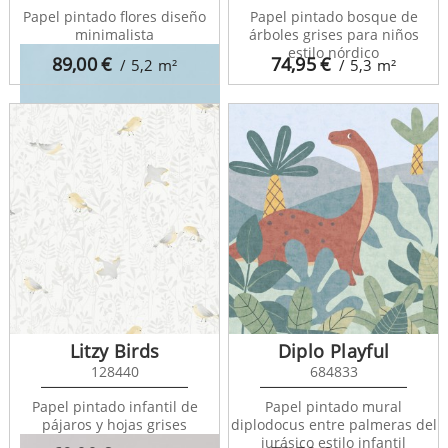
Papel pintado flores diseño
Papel pintado bosque de
minimalista
árboles grises para niños
estilo nórdico
89,00
€
74,95
€
/ 5,2
m²
/ 5,3
m²
Rose And Nino 29696111
Litzy Birds
Diplo Playful
128440
684833
Papel pintado infantil de
Papel pintado mural
pájaros y hojas grises
diplodocus entre palmeras del
jurásico estilo infantil