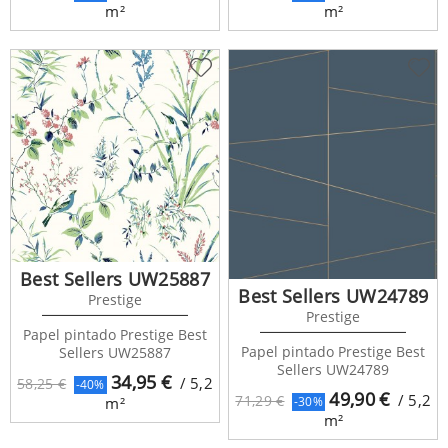
m²
m²
Best Sellers UW25887
Best Sellers UW24789
Prestige
Prestige
Papel pintado Prestige Best
Papel pintado Prestige Best
Sellers UW25887
Sellers UW24789
34,95
€
/ 5,2
58,25 €
-40%
49,90
€
/ 5,2
71,29 €
-30%
m²
m²