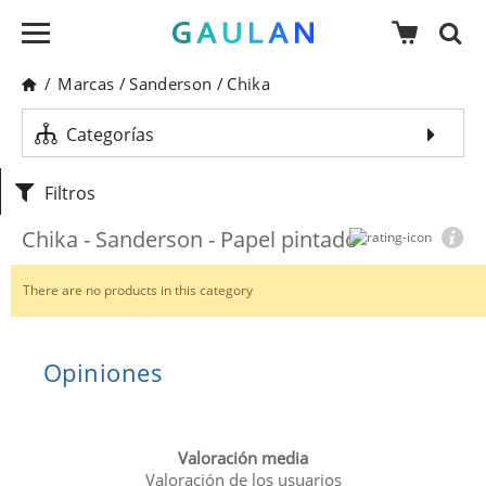
/
Marcas
/
Sanderson
/
Chika
Categorías
Filtros
Chika - Sanderson - Papel pintado
There are no products in this category
Opiniones
Valoración media
Valoración de los usuarios