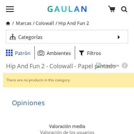
/
Marcas
/
Colowall
/
Hip And Fun 2
Categorías
Patrón
Ambientes
Filtros
Hip And Fun 2 - Colowall - Papel pintado
There are no products in this category
Opiniones
Valoración media
Valoración de los usuarios