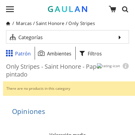
/
Marcas
/
Saint Honore
/
Only Stripes
Categorías
Patrón
Ambientes
Filtros
Only Stripes - Saint Honore - Papel
pintado
There are no products in this category
Opiniones