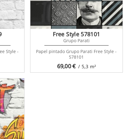
9
Free Style 578101
Grupo Parati
e Style -
Papel pintado Grupo Parati Free Style -
578101
69,00
€
/ 5,3
m²