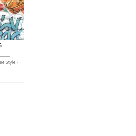
5
e Style -