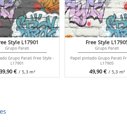
ree Style L17901
Free Style L1790
Grupo Parati
Grupo Parati
ado Grupo Parati Free Style -
Papel pintado Grupo Parati Fre
L17901
L17905
39,90
€
49,90
€
/ 5,3
m²
/ 5,3
m²
es