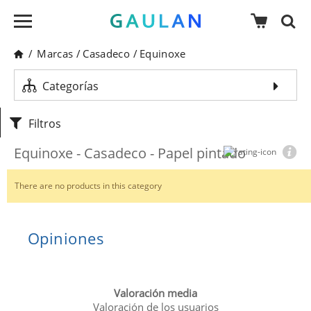
/
Marcas
/
Casadeco
/
Equinoxe
Categorías
Filtros
Equinoxe - Casadeco - Papel pintado
There are no products in this category
Opiniones
Valoración media
Valoración de los usuarios