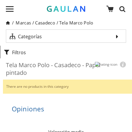
/
Marcas
/
Casadeco
/
Tela Marco Polo
Categorías
Filtros
Tela Marco Polo - Casadeco - Papel
pintado
There are no products in this category
Opiniones