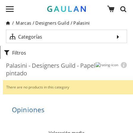
/
Marcas
/
Designers Guild
/
Palasini
Categorías
Filtros
Palasini - Designers Guild - Papel
pintado
There are no products in this category
Opiniones